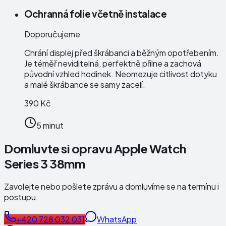
Ochranná folie včetně instalace
Doporučujeme
Chrání displej před škrábanci a běžným opotřebením.
Je téměř neviditelná, perfektně přilne a zachová
původní vzhled hodinek. Neomezuje citlivost dotyku
a malé škrábance se samy zacelí.
390 Kč
5 minut
Domluvte si opravu Apple Watch
Series 3 38mm
Zavolejte nebo pošlete zprávu a domluvíme se na termínu i
postupu.
+420 728 032 031
WhatsApp