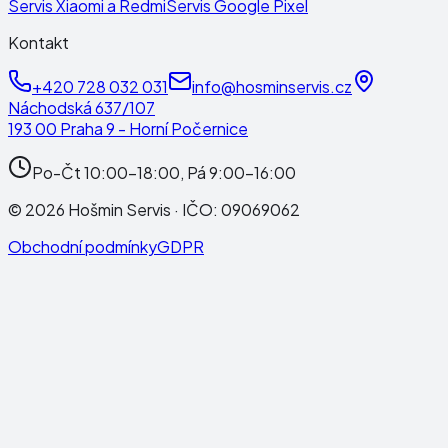
Servis Xiaomi a Redmi
Servis Google Pixel
Kontakt
+420 728 032 031
info@hosminservis.cz
Náchodská 637/107
193 00 Praha 9 - Horní Počernice
Po-Čt 10:00-18:00, Pá 9:00-16:00
©
2026
Hošmin Servis
· IČO:
09069062
Obchodní podmínky
GDPR