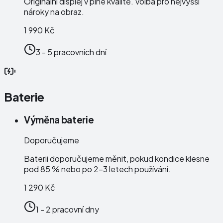
Originální displej v plné kvalitě. Volba pro nejvyšší
nároky na obraz.
1 990 Kč
3 - 5 pracovních dní
Baterie
Výměna baterie
Doporučujeme
Baterii doporučujeme měnit, pokud kondice klesne
pod 85 % nebo po 2–3 letech používání.
1 290 Kč
1 - 2 pracovní dny