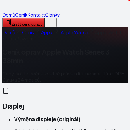
Domů
Ceník
Kontakt
Články
Zjistit cenu opravy
Domů
Ceník
Apple
Apple Watch
Apple Watch
Series 3 38mm
Ceník oprav
Apple Watch Series 3
38mm
Ceny jsou konečné včetně práce i dílu, nejsme plátci DPH.
Záruka 24 měsíců.
Displej
Výměna displeje (originál)