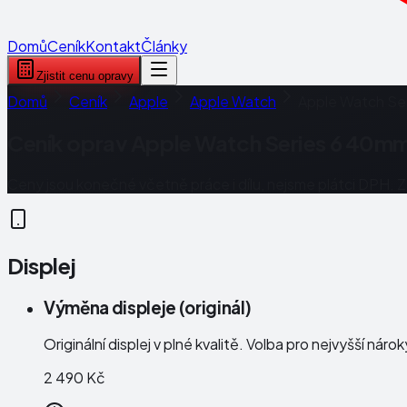
Domů
Ceník
Kontakt
Články
Zjistit cenu opravy
Domů
Ceník
Apple
Apple Watch
Apple Watch Se
Ceník oprav
Apple Watch Series 6 40m
Ceny jsou konečné včetně práce i dílu, nejsme plátci DPH. 
Displej
Výměna displeje (originál)
Originální displej v plné kvalitě. Volba pro nejvyšší náro
2 490 Kč