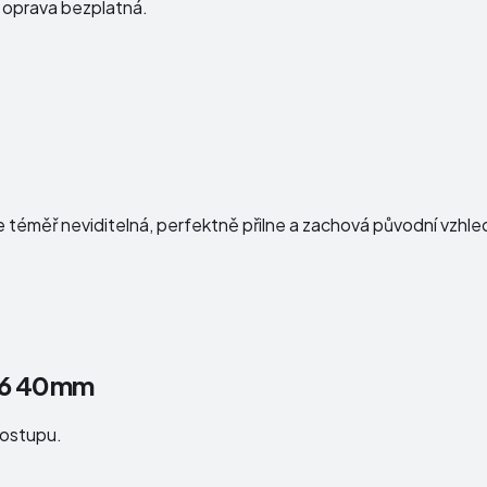
e oprava bezplatná.
e téměř neviditelná, perfektně přilne a zachová původní vzhl
s 6 40mm
postupu.