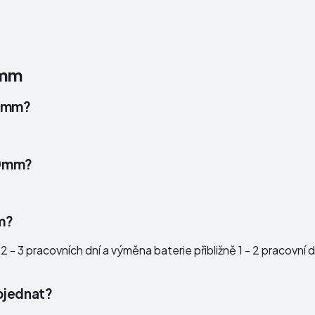
0mm
40mm?
 40mm?
m?
 - 3 pracovních dní a výměna baterie přibližně 1 - 2 pracovní 
bjednat?