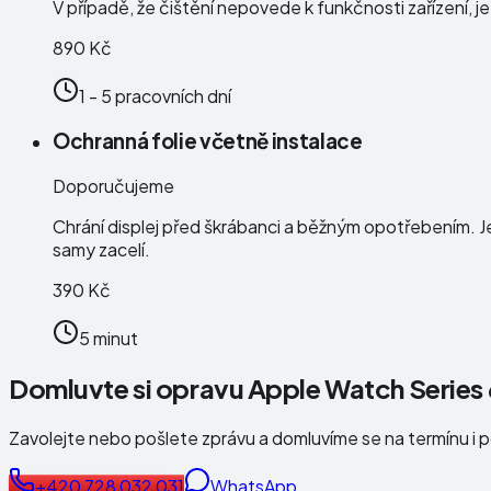
V případě, že čištění nepovede k funkčnosti zařízení, j
890 Kč
1 - 5 pracovních dní
Ochranná folie včetně instalace
Doporučujeme
Chrání displej před škrábanci a běžným opotřebením. J
samy zacelí.
390 Kč
5 minut
Domluvte si opravu Apple Watch Serie
Zavolejte nebo pošlete zprávu a domluvíme se na termínu i 
+420 728 032 031
WhatsApp