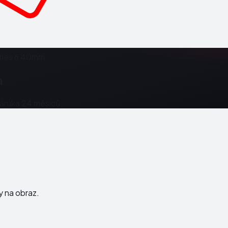
ries 6 40mm
m
Záruka 24 měsíců.
ky na obraz.