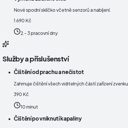
Nové spodní sklíčko včetně senzorů a nabíjení.
1 690 Kč
2 - 3 pracovní dny
Služby a příslušenství
Čištění od prachu a nečistot
Zahrnuje čištění všech viditelných částí zařízení zven
390 Kč
10 minut
Čištění po vniknutí kapaliny