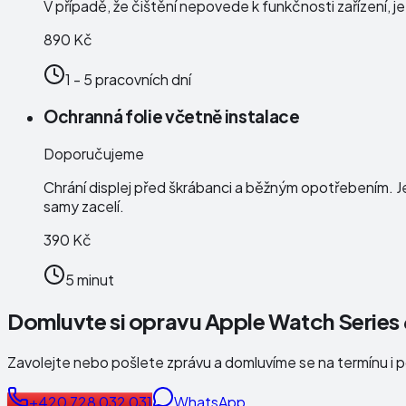
V případě, že čištění nepovede k funkčnosti zařízení, j
890 Kč
1 - 5 pracovních dní
Ochranná folie včetně instalace
Doporučujeme
Chrání displej před škrábanci a běžným opotřebením. J
samy zacelí.
390 Kč
5 minut
Domluvte si opravu Apple Watch Serie
Zavolejte nebo pošlete zprávu a domluvíme se na termínu i 
+420 728 032 031
WhatsApp