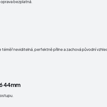
e oprava bezplatná.
e téměř neviditelná, perfektně přilne a zachová původní vzhl
s 6 44mm
postupu.