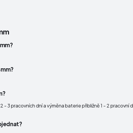
4mm
44mm?
 44mm?
m?
 - 3 pracovních dní a výměna baterie přibližně 1 - 2 pracovní 
bjednat?