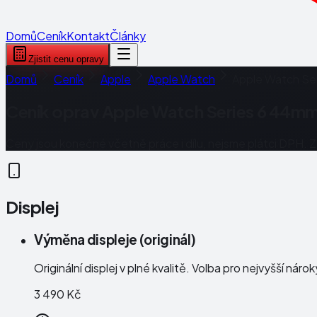
Domů
Ceník
Kontakt
Články
Zjistit cenu opravy
Domů
Ceník
Apple
Apple Watch
Apple Watch Se
Ceník oprav
Apple Watch Series 6 44m
Ceny jsou konečné včetně práce i dílu, nejsme plátci DPH. 
Displej
Výměna displeje (originál)
Originální displej v plné kvalitě. Volba pro nejvyšší náro
3 490 Kč