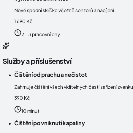
Nové spodní sklíčko včetně senzorů a nabíjení.
1 690 Kč
2 - 3 pracovní dny
Služby a příslušenství
Čištění od prachu a nečistot
Zahrnuje čištění všech viditelných částí zařízení zven
390 Kč
10 minut
Čištění po vniknutí kapaliny