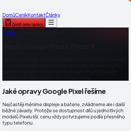
Domů
Ceník
Kontakt
Články
Zjistit cenu opravy
Domů
Servis Google Pixel
Servis Google Pixel v Praze 9
Telefony Google Pixel opravujeme po předchozí domluvě.
Dostupnost dílů se liší podle konkrétního modelu, proto
nejdříve ověříme cenu a termín dodání. Před zahájením
opravy vám vždy sdělíme konečnou cenu.
Jaké opravy Google Pixel řešíme
Nejčastěji měníme displeje a baterie, zvládneme ale i další
běžné závady. Protože se dostupnost dílů u jednotlivých
modelů Pixelu liší, cenu vždy potvrzujeme podle přesného
typu telefonu.