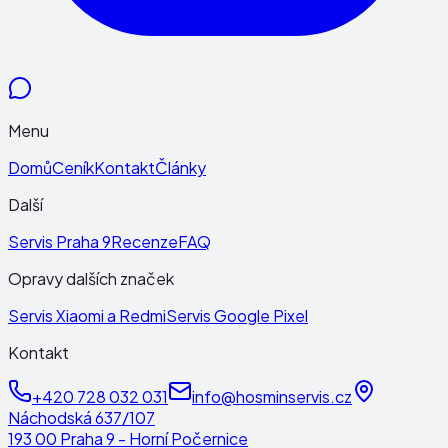
Menu
Domů
Ceník
Kontakt
Články
Další
Servis Praha 9
Recenze
FAQ
Opravy dalších značek
Servis Xiaomi a Redmi
Servis Google Pixel
Kontakt
+420 728 032 031
info@hosminservis.cz
Náchodská 637/107
193 00 Praha 9 - Horní Počernice