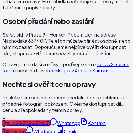
zahájením opravy. Pro nabídku potřebujeme přesný model
telefonu a popis závady.
Osobní předání nebo zaslání
Servis sídlí v Praze 9 – Horních Počernicích na adrese
Náchodská 637/107
. Telefon můžete přinést osobně, nebo
nám ho zaslat. Doporučujeme nejdříve ověřit dostupnost
dílu, ať opravu zvládneme bez zbytečného čekání.
Opravujeme i další značky – podívejte se na
servis Xiaomi a
Redmi
nebo na hlavní
ceník oprav Apple a Samsung
.
Nechte si ověřit cenu opravy
Pošlete nám přesné označení modelu, popis problému a
případně fotografii poškození. Ověříme dostupnost dílu,
cenu a předpokládaný termín opravy.
+420 728 032 031
WhatsApp
Kontakt
Zavolat
WhatsApp
Ceník