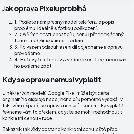
Jak oprava Pixelu probíhá
1.
Pošlete nám přesný model telefonu a popis
problému, ideálně s fotkou poškození.
2.
Ověříme dostupnost dílu, cenu i předpokládaný
termín a sdělíme vám je předem.
3.
Po vašem odsouhlasení díl objednáme a opravu
provedeme.
4.
Hotový telefon si vyzvednete osobně, nebo vám
ho pošleme zpět.
Kdy se oprava nemusí vyplatit
U některých modelů Google Pixel může být cena
originálního displeje nebo jiného dílu poměrně vysoká. V
takovém případě se oprava nemusí ekonomicky vyplatit –
řekneme vám to předem, abyste se mohli rozhodnout s
konkrétní cenou v ruce.
Zákazník tak vždy dostane konkrétní cenu ještě před