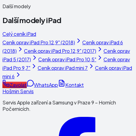
Další modely
Další modely
iPad
Celý ceník
iPad
Ceník oprav
iPad Pro 12,9" (2018)
Ceník oprav
iPad 6
(2018)
Ceník oprav
iPad Pro 12,9" (2017)
Ceník oprav
iPad 5 (2017)
Ceník oprav
iPad Pro 10,5"
Ceník oprav
iPad Pro 9,7"
Ceník oprav
iPad mini 7
Ceník oprav
iPad
mini 6
Zavolat
WhatsApp
Kontakt
Hošmin Servis
Servis Apple zařízení a Samsung v Praze 9 – Horních
Počernicích.