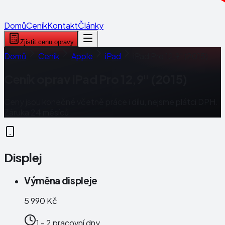
Domů
Ceník
Kontakt
Články
Zjistit cenu opravy
Domů
Ceník
Apple
iPad
iPad Pro 12,9" (2015)
Ceník oprav
iPad Pro 12,9" (2015)
Ceny jsou konečné včetně práce i dílu, nejsme plátci DPH.
Záruka 24 měsíců.
Displej
Výměna displeje
5 990 Kč
1 - 2 pracovní dny