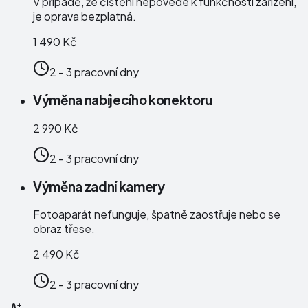
V případě, že čištění nepovede k funkčnosti zařízení,
je oprava bezplatná.
1 490 Kč
2 - 3 pracovní dny
Výměna nabíjecího konektoru
2 990 Kč
2 - 3 pracovní dny
Výměna zadní kamery
Fotoaparát nefunguje, špatně zaostřuje nebo se
obraz třese.
2 490 Kč
2 - 3 pracovní dny