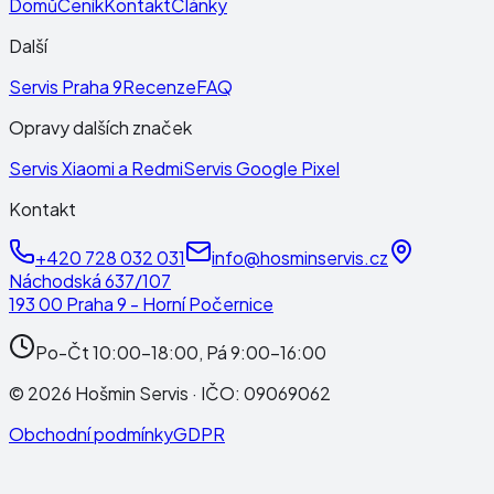
Domů
Ceník
Kontakt
Články
Další
Servis Praha 9
Recenze
FAQ
Opravy dalších značek
Servis Xiaomi a Redmi
Servis Google Pixel
Kontakt
+420 728 032 031
info@hosminservis.cz
Náchodská 637/107
193 00 Praha 9 - Horní Počernice
Po-Čt 10:00-18:00, Pá 9:00-16:00
©
2026
Hošmin Servis
· IČO:
09069062
Obchodní podmínky
GDPR