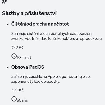
Služby a příslušenství
Čištění od prachu a nečistot
Zahrnuje čištění všech viditelných částí zařízení
zvenku, včetně mikrofonů, konektoru a reproduktoru.
390 Kč
10 minut
Obnova iPadOS
Zařízení je zaseklé na Apple logu, restartuje se,
zapomenutý kód obrazovky.
590 Kč
60 min