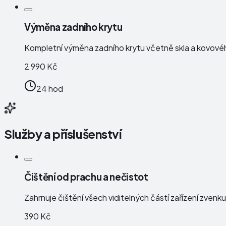
Výměna zadního krytu
Kompletní výměna zadního krytu včetně skla a kovové
2 990 Kč
24 hod
Služby a příslušenství
Čištění od prachu a nečistot
Zahrnuje čištění všech viditelných částí zařízení zven
390 Kč