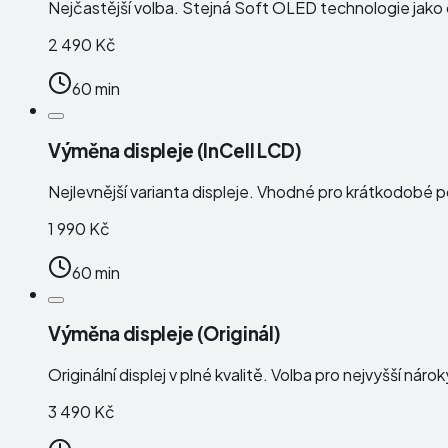
Nejčastější volba. Stejná Soft OLED technologie jako or
2 490 Kč
60 min
Výměna displeje (InCell LCD)
Nejlevnější varianta displeje. Vhodné pro krátkodobé 
1 990 Kč
60 min
Výměna displeje (Originál)
Originální displej v plné kvalitě. Volba pro nejvyšší náro
3 490 Kč