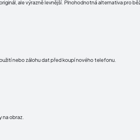
iginál, ale výrazně levnější. Plnohodnotná alternativa pro běž
použití nebo zálohu dat před koupí nového telefonu.
ky na obraz.