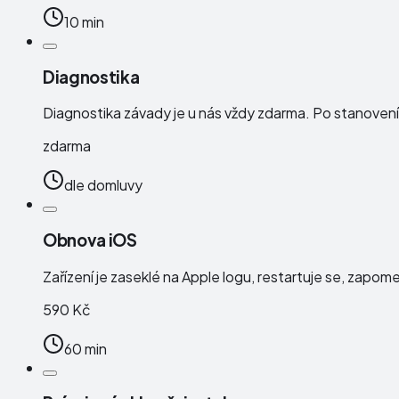
10 min
Diagnostika
Diagnostika závady je u nás vždy zdarma. Po stanoven
zdarma
dle domluvy
Obnova iOS
Zařízení je zaseklé na Apple logu, restartuje se, zapo
590 Kč
60 min