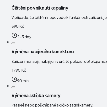
Čištění po vniknutí kapaliny
V případě, že čištění nepovede k funkčnosti zařízení, j
890 Kč
2-3 dny
Výměna nabíjecího konektoru
Zařízení nenabíjí, nabíjí jen v určité poloze, detekuj
1 790 Kč
90 min
Výměna sklíčka kamery
Prasklé nebo poškrábané sklíčko zadní kamery.