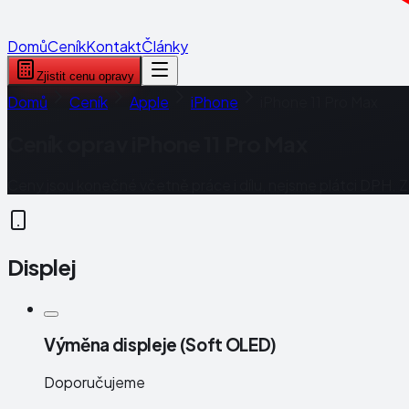
Domů
Ceník
Kontakt
Články
Zjistit cenu opravy
Domů
Ceník
Apple
iPhone
iPhone 11 Pro Max
Ceník oprav
iPhone 11 Pro Max
Ceny jsou konečné včetně práce i dílu, nejsme plátci DPH. 
Displej
Výměna displeje (Soft OLED)
Doporučujeme