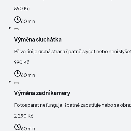
890 Kč
60 min
Výměna sluchátka
Při volání je druhá strana špatně slyšet nebo není slyše
990 Kč
60 min
Výměna zadní kamery
Fotoaparát nefunguje, špatně zaostřuje nebo se obraz
2 290 Kč
60 min