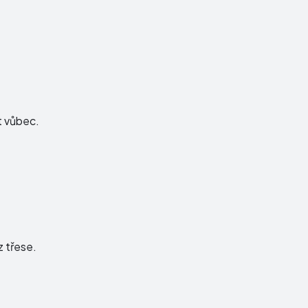
t vůbec.
 třese.