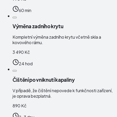
60 min
Výměna zadního krytu
Kompletní výměna zadního krytu včetně skla a
kovového rámu.
3 490 Kč
24 hod
Čištění po vniknutí kapaliny
V případě, že čištění nepovede k funkčnosti zařízení,
je oprava bezplatná.
890 Kč