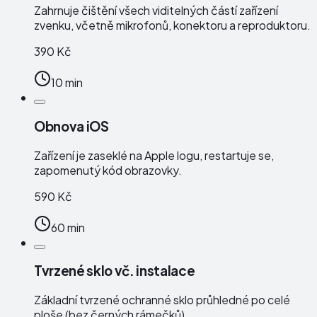
Zahrnuje čištění všech viditelných částí zařízení
zvenku, včetně mikrofonů, konektoru a reproduktoru.
390 Kč
10 min
Obnova iOS
Zařízení je zaseklé na Apple logu, restartuje se,
zapomenutý kód obrazovky.
590 Kč
60 min
Tvrzené sklo vč. instalace
Základní tvrzené ochranné sklo průhledné po celé
ploše (bez černých rámečků).