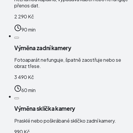
přenos dat.
2 290 Kč
90 min
Výměna zadní kamery
Fotoaparát nefunguje, špatně zaostřuje nebo se
obraz třese.
3 490 Kč
60 min
Výměna sklíčka kamery
Prasklé nebo poškrábané sklíčko zadní kamery.
990 Kč