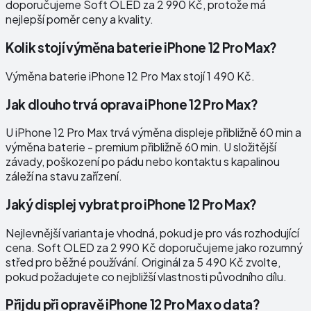
doporučujeme Soft OLED za 2 990 Kč, protože má
nejlepší poměr ceny a kvality.
Kolik stojí výměna baterie iPhone 12 Pro Max?
Výměna baterie iPhone 12 Pro Max stojí 1 490 Kč.
Jak dlouho trvá oprava iPhone 12 Pro Max?
U iPhone 12 Pro Max trvá výměna displeje přibližně 60 min a
výměna baterie - premium přibližně 60 min. U složitější
závady, poškození po pádu nebo kontaktu s kapalinou
záleží na stavu zařízení.
Jaký displej vybrat pro iPhone 12 Pro Max?
Nejlevnější varianta je vhodná, pokud je pro vás rozhodující
cena. Soft OLED za 2 990 Kč doporučujeme jako rozumný
střed pro běžné používání. Originál za 5 490 Kč zvolte,
pokud požadujete co nejbližší vlastnosti původního dílu.
Přijdu při opravě iPhone 12 Pro Max o data?