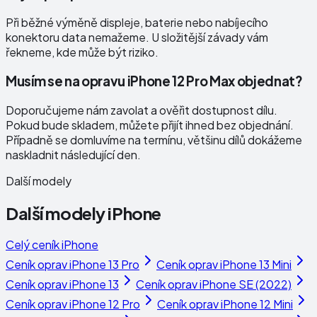
Při běžné výměně displeje, baterie nebo nabíjecího
konektoru data nemažeme. U složitější závady vám
řekneme, kde může být riziko.
Musím se na opravu iPhone 12 Pro Max objednat?
Doporučujeme nám zavolat a ověřit dostupnost dílu.
Pokud bude skladem, můžete přijít ihned bez objednání.
Případně se domluvíme na termínu, většinu dílů dokážeme
naskladnit následující den.
Další modely
Další modely
iPhone
Celý ceník
iPhone
Ceník oprav
iPhone 13 Pro
Ceník oprav
iPhone 13 Mini
Ceník oprav
iPhone 13
Ceník oprav
iPhone SE (2022)
Ceník oprav
iPhone 12 Pro
Ceník oprav
iPhone 12 Mini