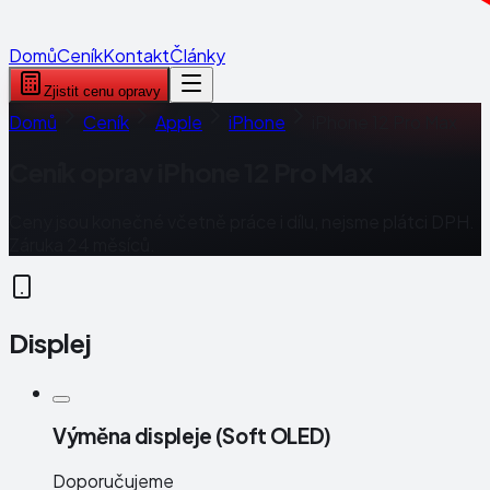
Domů
Ceník
Kontakt
Články
Zjistit cenu opravy
Domů
Ceník
Apple
iPhone
iPhone 12 Pro Max
Ceník oprav
iPhone 12 Pro Max
Ceny jsou konečné včetně práce i dílu, nejsme plátci DPH.
Záruka 24 měsíců.
Displej
Výměna displeje (Soft OLED)
Doporučujeme