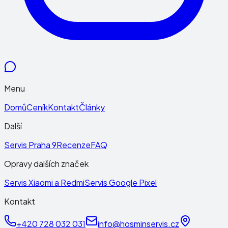
Menu
Domů
Ceník
Kontakt
Články
Další
Servis Praha 9
Recenze
FAQ
Opravy dalších značek
Servis Xiaomi a Redmi
Servis Google Pixel
Kontakt
+420 728 032 031
info@hosminservis.cz