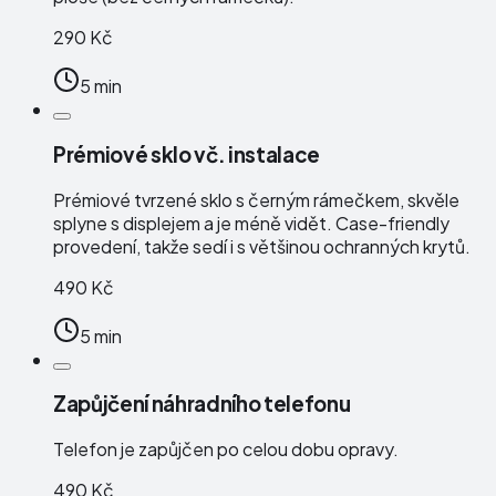
290 Kč
5 min
Prémiové sklo vč. instalace
Prémiové tvrzené sklo s černým rámečkem, skvěle
splyne s displejem a je méně vidět. Case-friendly
provedení, takže sedí i s většinou ochranných krytů.
490 Kč
5 min
Zapůjčení náhradního telefonu
Telefon je zapůjčen po celou dobu opravy.
490 Kč