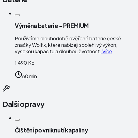
Výměna baterie - PREMIUM
Používáme dlouhodobě ověřené baterie české
značky
Wolfix
, které nabízejí spolehlivý výkon,
vysokou kapacitu a dlouhou životnost.
Více
1 490 Kč
60 min
Další opravy
Čištění po vniknutí kapaliny