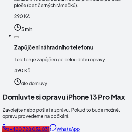
ploše (bez černých rámečků).
290 Kč
5 min
Zapůjčení náhradního telefonu
Telefon je zapůjčen po celou dobu opravy.
490 Kč
dle domluvy
Domluvte si opravu iPhone 13 Pro Max
Zavolejte nebo pošlete zprávu. Pokud to bude možné,
opravu provedeme na počkání.
+420 728 032 031
WhatsApp