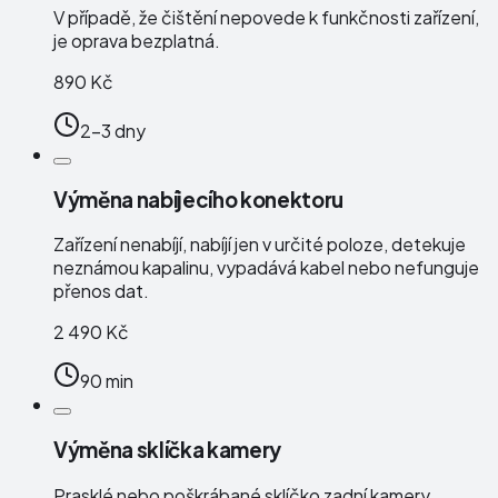
V případě, že čištění nepovede k funkčnosti zařízení,
je oprava bezplatná.
890 Kč
2-3 dny
Výměna nabíjecího konektoru
Zařízení nenabíjí, nabíjí jen v určité poloze, detekuje
neznámou kapalinu, vypadává kabel nebo nefunguje
přenos dat.
2 490 Kč
90 min
Výměna sklíčka kamery
Prasklé nebo poškrábané sklíčko zadní kamery.