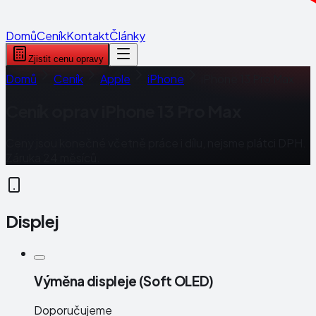
Domů
Ceník
Kontakt
Články
Zjistit cenu opravy
Domů
Ceník
Apple
iPhone
iPhone 13 Pro Max
Ceník oprav
iPhone 13 Pro Max
Ceny jsou konečné včetně práce i dílu, nejsme plátci DPH.
Záruka 24 měsíců.
Displej
Výměna displeje (Soft OLED)
Doporučujeme