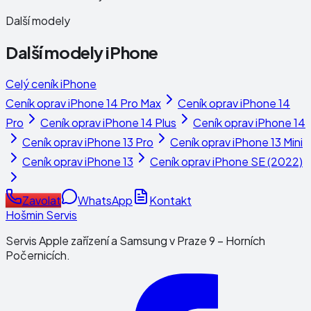
Další modely
Další modely
iPhone
Celý ceník
iPhone
Ceník oprav
iPhone 14 Pro Max
Ceník oprav
iPhone 14
Pro
Ceník oprav
iPhone 14 Plus
Ceník oprav
iPhone 14
Ceník oprav
iPhone 13 Pro
Ceník oprav
iPhone 13 Mini
Ceník oprav
iPhone 13
Ceník oprav
iPhone SE (2022)
Zavolat
WhatsApp
Kontakt
Hošmin Servis
Servis Apple zařízení a Samsung v Praze 9 – Horních
Počernicích.