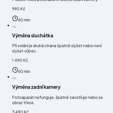
990 Kč
60 min
Výměna sluchátka
Při volání je druhá strana špatně slyšet nebo není
slyšet vůbec.
1 490 Kč
60 min
Výměna zadní kamery
Fotoaparát nefunguje, špatně zaostřuje nebo se
obraz třese.
3 490 Kč