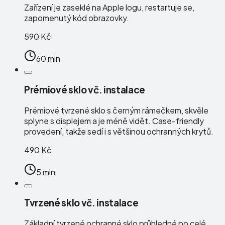
Zařízení je zaseklé na Apple logu, restartuje se,
zapomenutý kód obrazovky.
590 Kč
60 min
Prémiové sklo vč. instalace
Prémiové tvrzené sklo s černým rámečkem, skvěle
splyne s displejem a je méně vidět. Case-friendly
provedení, takže sedí i s většinou ochranných krytů.
490 Kč
5 min
Tvrzené sklo vč. instalace
Základní tvrzené ochranné sklo průhledné po celé