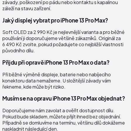
závady, poškození po pádu nebo kontaktu s kapalinou
záleží na stavu zařízení.
Jaký displej vybrat pro iPhone 13 Pro Max?
Soft OLED za 2 990 Kč je nejlevnější varianta a pro běžné
používání ji doporučujeme většině zákazníků. Originál za
6 490 Kč zvolte, pokud požadujete co nejbližší vlastnosti
původního dílu.
Přijdu při opravě iPhone 13 Pro Max o data?
Při běžné výměně displeje, baterie nebo nabíjecího
konektoru data nemažeme. U složitější závady vám
řekneme, kde může být riziko.
Musím se na opravu iPhone 13 Pro Max objednat?
Doporučujeme nám zavolat a ověřit dostupnost dílu.
Pokud bude skladem, můžete přijít ihned bez objednání.
Případně se domluvíme na termínu, většinu dílů dokážeme
naskladnit následující den.