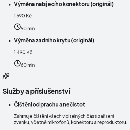
Výměna nabíjecího konektoru (originál)
1 690 Kč
90 min
Výměna zadního krytu (originál)
1 490 Kč
60 min
Služby a příslušenství
Čištění od prachu a nečistot
Zahrnuje čištění všech viditelných částí zařízení
zvenku, včetně mikrofonů, konektoru a reproduktoru.