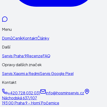
Menu
Domů
Ceník
Kontakt
Články
Další
Servis Praha 9
Recenze
FAQ
Opravy dalších značek
Servis Xiaomi a Redmi
Servis Google Pixel
Kontakt
+420 728 032 031
info@hosminservis.cz
Náchodská 637/107
193 00 Praha 9 - Horní Počernice