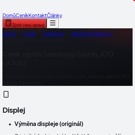
Domů
Ceník
Kontakt
Články
Zjistit cenu opravy
Domů
Ceník
Samsung
Samsung Galaxy A
Samsung Galaxy A70 (A705)
Ceník oprav
Samsung Galaxy A70
(A705)
Ceny jsou konečné včetně práce i dílu, nejsme plátci DPH.
Záruka 24 měsíců.
Displej
Výměna displeje (originál)