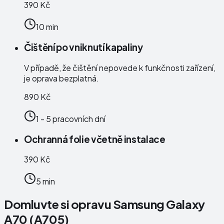
390 Kč
10 min
Čištění po vniknutí kapaliny
V případě, že čištění nepovede k funkčnosti zařízení,
je oprava bezplatná.
890 Kč
1 - 5 pracovních dní
Ochranná folie včetně instalace
390 Kč
5 min
Domluvte si opravu Samsung Galaxy
A70 (A705)