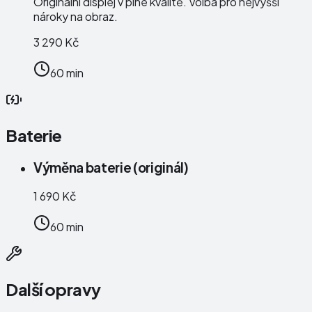
Originální displej v plné kvalitě. Volba pro nejvyšší
nároky na obraz.
3 290 Kč
60 min
Baterie
Výměna baterie (originál)
1 690 Kč
60 min
Další opravy