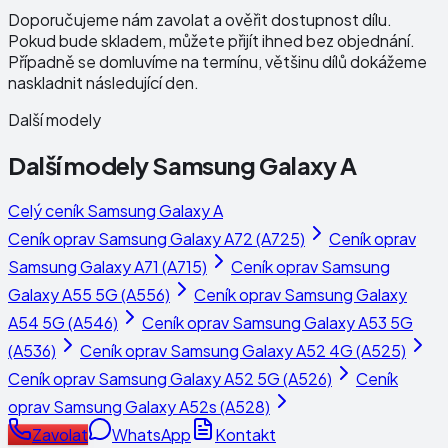
Doporučujeme nám zavolat a ověřit dostupnost dílu.
Pokud bude skladem, můžete přijít ihned bez objednání.
Případně se domluvíme na termínu, většinu dílů dokážeme
naskladnit následující den.
Další modely
Další modely
Samsung Galaxy A
Celý ceník
Samsung Galaxy A
Ceník oprav
Samsung Galaxy A72 (A725)
Ceník oprav
Samsung Galaxy A71 (A715)
Ceník oprav
Samsung
Galaxy A55 5G (A556)
Ceník oprav
Samsung Galaxy
A54 5G (A546)
Ceník oprav
Samsung Galaxy A53 5G
(A536)
Ceník oprav
Samsung Galaxy A52 4G (A525)
Ceník oprav
Samsung Galaxy A52 5G (A526)
Ceník
oprav
Samsung Galaxy A52s (A528)
Zavolat
WhatsApp
Kontakt