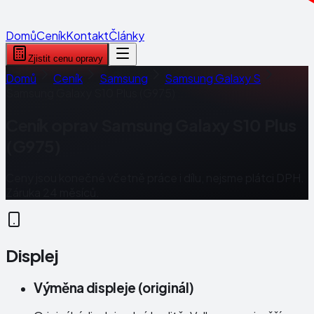
Domů
Ceník
Kontakt
Články
Zjistit cenu opravy
Domů
Ceník
Samsung
Samsung Galaxy S
Samsung Galaxy S10 Plus (G975)
Ceník oprav
Samsung Galaxy S10 Plus
(G975)
Ceny jsou konečné včetně práce i dílu, nejsme plátci DPH.
Záruka 24 měsíců.
Displej
Výměna displeje (originál)