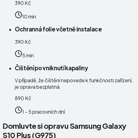
390 Kč
10 min
Ochranná folie včetně instalace
390 Kč
5 min
Čištění po vniknutí kapaliny
V případě, že čištění nepovede k funkčnosti zařízení,
je oprava bezplatná.
890 Kč
1 - 5 pracovních dní
Domluvte si opravu Samsung Galaxy
S10 Plus (G975)