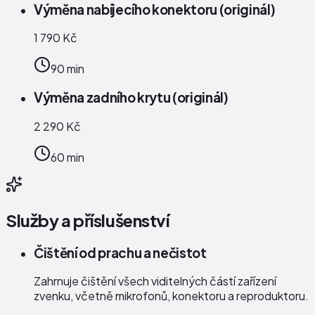
Výměna nabíjecího konektoru (originál)
1 790 Kč
90 min
Výměna zadního krytu (originál)
2 290 Kč
60 min
Služby a příslušenství
Čištění od prachu a nečistot
Zahrnuje čištění všech viditelných částí zařízení
zvenku, včetně mikrofonů, konektoru a reproduktoru.