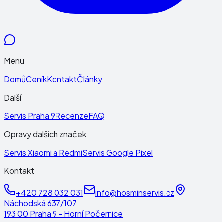
Menu
Domů
Ceník
Kontakt
Články
Další
Servis Praha 9
Recenze
FAQ
Opravy dalších značek
Servis Xiaomi a Redmi
Servis Google Pixel
Kontakt
+420 728 032 031
info@hosminservis.cz
Náchodská 637/107
193 00 Praha 9 - Horní Počernice