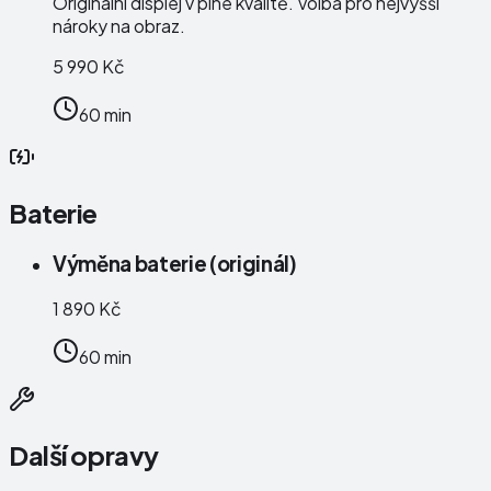
Originální displej v plné kvalitě. Volba pro nejvyšší
nároky na obraz.
5 990 Kč
60 min
Baterie
Výměna baterie (originál)
1 890 Kč
60 min
Další opravy