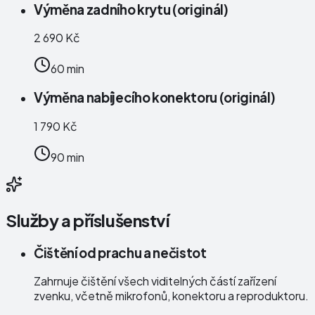
Výměna zadního krytu (originál)
2 690 Kč
60 min
Výměna nabíjecího konektoru (originál)
1 790 Kč
90 min
Služby a příslušenství
Čištění od prachu a nečistot
Zahrnuje čištění všech viditelných částí zařízení
zvenku, včetně mikrofonů, konektoru a reproduktoru.