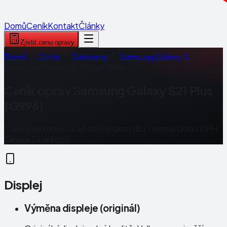
Domů
Ceník
Kontakt
Články
Zjistit cenu opravy
Domů
Ceník
Samsung
Samsung Galaxy S
Samsung Galaxy S21 Plus (G996)
Ceník oprav
Samsung Galaxy S21 Plus
(G996)
Ceny jsou konečné včetně práce i dílu, nejsme plátci DPH.
Záruka 24 měsíců.
Displej
Výměna displeje (originál)