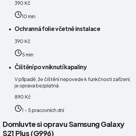
390 Kč
10 min
Ochranná folie včetně instalace
390 Kč
5 min
Čištění po vniknutí kapaliny
V případě, že čištění nepovede k funkčnosti zařízení,
je oprava bezplatná.
890 Kč
1 - 5 pracovních dní
Domluvte si opravu Samsung Galaxy
S21 Plus (G996)