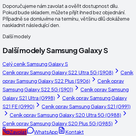
Doporučujeme nám zavolat a ověřit dostupnost dílu.
Pokud bude skladem, můžete přijít ihned bez objednání.
Případně se domluvíme na termínu, většinu dílů dokážeme
naskladnit následující den.
Další modely
Další modely
Samsung Galaxy S
Celý ceník
Samsung Galaxy S
Ceník oprav
Samsung Galaxy S22 Ultra 5G (S908)
Ceník
oprav
Samsung Galaxy S22 Plus (S906)
Ceník oprav
Samsung Galaxy S22 5G (S901)
Ceník oprav
Samsung
Galaxy S21 Ultra (G998)
Ceník oprav
Samsung Galaxy
S21 FE (G990)
Ceník oprav
Samsung Galaxy S21 (G991)
Ceník oprav
Samsung Galaxy S20 Ultra 5G (G988)
Ceník oprav
Samsung Galaxy S20 Plus 5G (G985)
Zavolat
WhatsApp
Kontakt