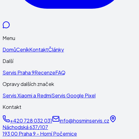
Menu
Domů
Ceník
Kontakt
Články
Další
Servis Praha 9
Recenze
FAQ
Opravy dalších značek
Servis Xiaomi a Redmi
Servis Google Pixel
Kontakt
+420 728 032 031
info@hosminservis.cz
Náchodská 637/107
193 00 Praha 9 - Horní Počernice