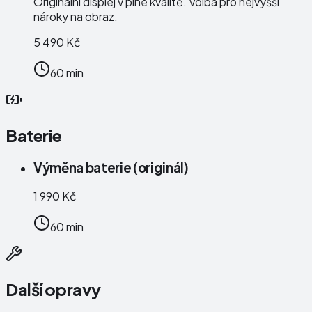
Originální displej v plné kvalitě. Volba pro nejvyšší
nároky na obraz.
5 490 Kč
60 min
Baterie
Výměna baterie (originál)
1 990 Kč
60 min
Další opravy