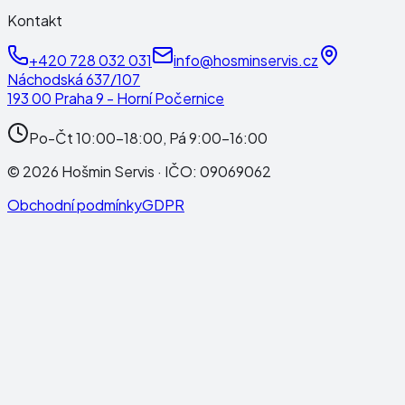
Kontakt
+420 728 032 031
info@hosminservis.cz
Náchodská 637/107
193 00 Praha 9 - Horní Počernice
Po-Čt 10:00-18:00, Pá 9:00-16:00
©
2026
Hošmin Servis
· IČO:
09069062
Obchodní podmínky
GDPR