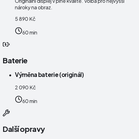
Originální displej v plné kvalitě. Volba pro nejvyšší
nároky na obraz.
5 890 Kč
60 min
Baterie
Výměna baterie (originál)
2 090 Kč
60 min
Další opravy