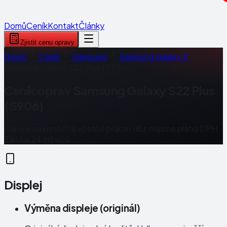
Domů
Ceník
Kontakt
Články
Zjistit cenu opravy
Domů
Ceník
Samsung
Samsung Galaxy S
Samsung Galaxy S22 Plus (S906)
Ceník oprav
Samsung Galaxy S22 Plus
(S906)
Ceny jsou konečné včetně práce i dílu, nejsme plátci DPH.
Záruka 24 měsíců.
Displej
Výměna displeje (originál)