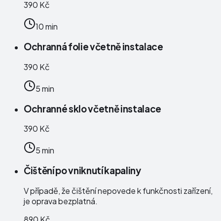
390 Kč
10 min
Ochranná folie včetně instalace
390 Kč
5 min
Ochranné sklo včetně instalace
390 Kč
5 min
Čištění po vniknutí kapaliny
V případě, že čištění nepovede k funkčnosti zařízení,
je oprava bezplatná.
890 Kč