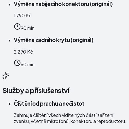
Výměna nabíjecího konektoru (originál)
1 790 Kč
90 min
Výměna zadního krytu (originál)
2 290 Kč
60 min
Služby a příslušenství
Čištění od prachu a nečistot
Zahrnuje čištění všech viditelných částí zařízení
zvenku, včetně mikrofonů, konektoru a reproduktoru.