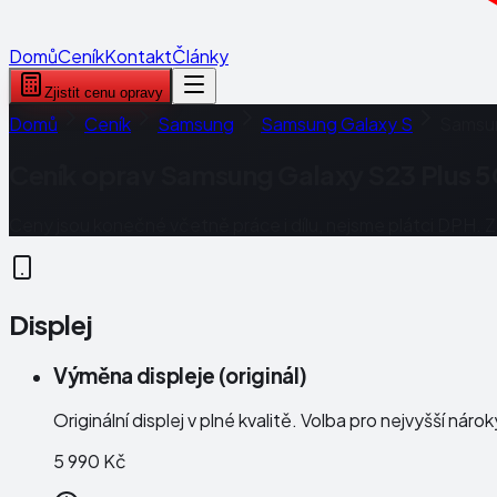
Domů
Ceník
Kontakt
Články
Zjistit cenu opravy
Domů
Ceník
Samsung
Samsung Galaxy S
Samsun
Ceník oprav
Samsung Galaxy S23 Plus 5
Ceny jsou konečné včetně práce i dílu, nejsme plátci DPH. 
Displej
Výměna displeje (originál)
Originální displej v plné kvalitě. Volba pro nejvyšší náro
5 990 Kč