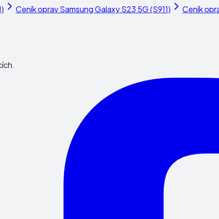
)
Ceník oprav
Samsung Galaxy S23 5G (S911)
Ceník opr
cích.