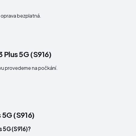
e oprava bezplatná.
 Plus 5G (S916)
avu provedeme na počkání.
 5G (S916)
s 5G (S916)?