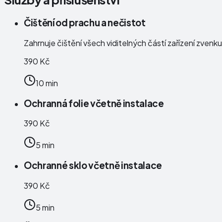
Čištění od prachu a nečistot
Zahrnuje čištění všech viditelných částí zařízení zven
390 Kč
10 min
Ochranná folie včetně instalace
390 Kč
5 min
Ochranné sklo včetně instalace
390 Kč
5 min