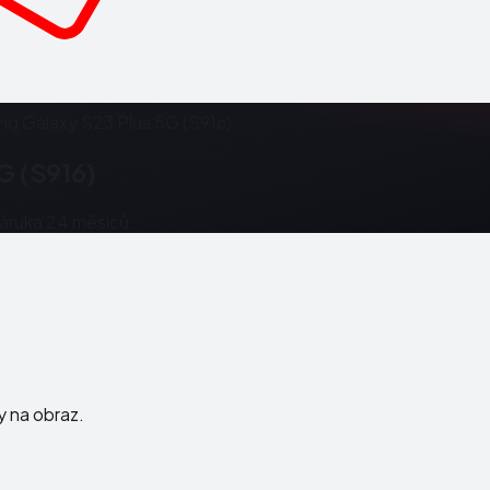
g Galaxy S23 Plus 5G (S916)
G (S916)
Záruka 24 měsíců.
ky na obraz.