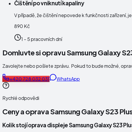
Čištění po vniknutí kapaliny
V případě, že čištění nepovede k funkčnosti zařízení, j
890 Kč
1 - 5 pracovních dní
Domluvte si opravu Samsung Galaxy S23
Zavolejte nebo pošlete zprávu. Pokud to bude možné, opr
+420 728 032 031
WhatsApp
Rychlé odpovědi
Ceny a oprava
Samsung Galaxy S23 Plus
Kolik stojí oprava displeje Samsung Galaxy S23 Plu