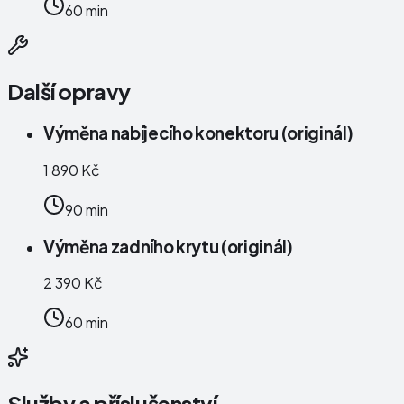
60 min
Další opravy
Výměna nabíjecího konektoru (originál)
1 890 Kč
90 min
Výměna zadního krytu (originál)
2 390 Kč
60 min
Služby a příslušenství