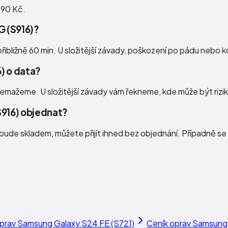
990 Kč.
G (S916)?
bližně 60 min. U složitější závady, poškození po pádu nebo kon
6) o data?
emažeme. U složitější závady vám řekneme, kde může být rizik
S916) objednat?
ude skladem, můžete přijít ihned bez objednání. Případně se 
oprav
Samsung Galaxy S24 FE (S721)
Ceník oprav
Samsung 