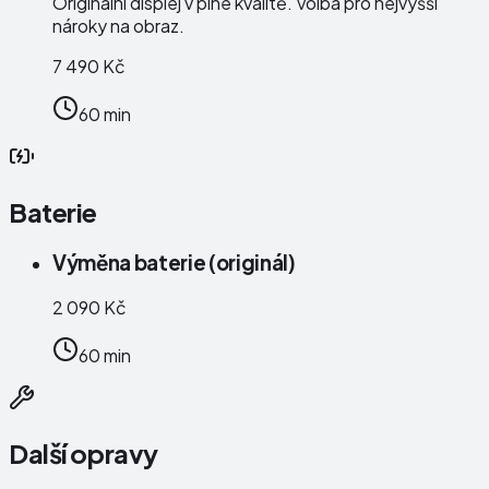
Originální displej v plné kvalitě. Volba pro nejvyšší
nároky na obraz.
7 490 Kč
60 min
Baterie
Výměna baterie (originál)
2 090 Kč
60 min
Další opravy