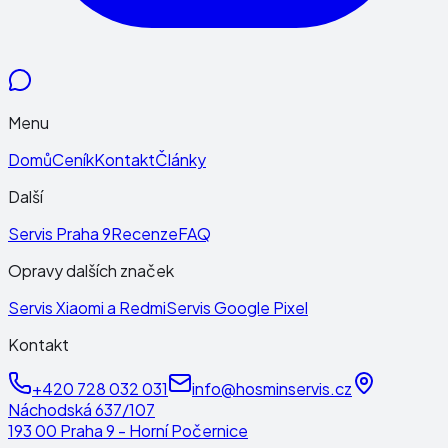
Menu
Domů
Ceník
Kontakt
Články
Další
Servis Praha 9
Recenze
FAQ
Opravy dalších značek
Servis Xiaomi a Redmi
Servis Google Pixel
Kontakt
+420 728 032 031
info@hosminservis.cz
Náchodská 637/107
193 00 Praha 9 - Horní Počernice