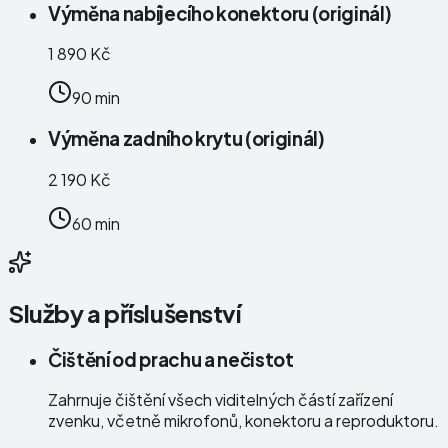
Výměna nabíjecího konektoru (originál)
1 890 Kč
90 min
Výměna zadního krytu (originál)
2 190 Kč
60 min
Služby a příslušenství
Čištění od prachu a nečistot
Zahrnuje čištění všech viditelných částí zařízení
zvenku, včetně mikrofonů, konektoru a reproduktoru.