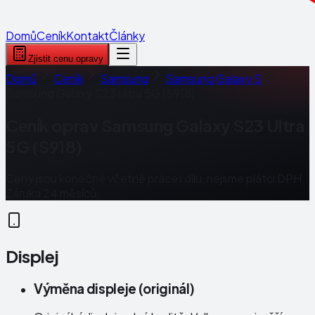
Domů
Ceník
Kontakt
Články
Zjistit cenu opravy
Domů
Ceník
Samsung
Samsung Galaxy S
Samsung Galaxy S23 Ultra 5G (S918)
Ceník oprav
Samsung Galaxy S23 Ultra
5G (S918)
Ceny jsou konečné včetně práce i dílu, nejsme plátci DPH.
Záruka 24 měsíců.
Displej
Výměna displeje (originál)