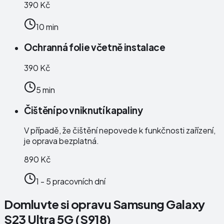
390 Kč
10 min
Ochranná folie včetně instalace
390 Kč
5 min
Čištění po vniknutí kapaliny
V případě, že čištění nepovede k funkčnosti zařízení,
je oprava bezplatná.
890 Kč
1 - 5 pracovních dní
Domluvte si opravu Samsung Galaxy
S23 Ultra 5G (S918)