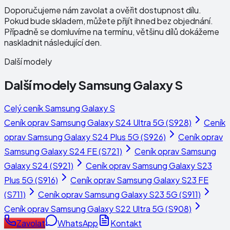
Doporučujeme nám zavolat a ověřit dostupnost dílu.
Pokud bude skladem, můžete přijít ihned bez objednání.
Případně se domluvíme na termínu, většinu dílů dokážeme
naskladnit následující den.
Další modely
Další modely
Samsung Galaxy S
Celý ceník
Samsung Galaxy S
Ceník oprav
Samsung Galaxy S24 Ultra 5G (S928)
Ceník
oprav
Samsung Galaxy S24 Plus 5G (S926)
Ceník oprav
Samsung Galaxy S24 FE (S721)
Ceník oprav
Samsung
Galaxy S24 (S921)
Ceník oprav
Samsung Galaxy S23
Plus 5G (S916)
Ceník oprav
Samsung Galaxy S23 FE
(S711)
Ceník oprav
Samsung Galaxy S23 5G (S911)
Ceník oprav
Samsung Galaxy S22 Ultra 5G (S908)
Zavolat
WhatsApp
Kontakt