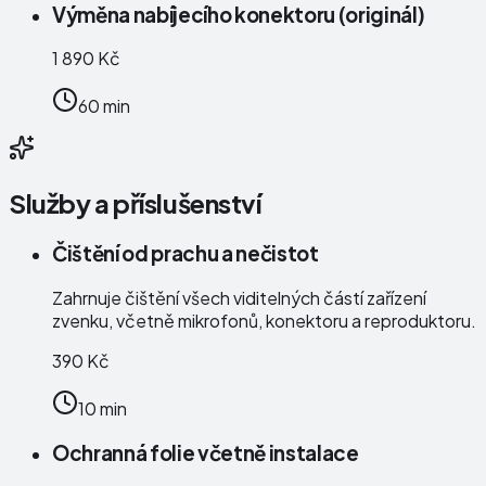
Výměna nabíjecího konektoru (originál)
1 890 Kč
60 min
Služby a příslušenství
Čištění od prachu a nečistot
Zahrnuje čištění všech viditelných částí zařízení
zvenku, včetně mikrofonů, konektoru a reproduktoru.
390 Kč
10 min
Ochranná folie včetně instalace