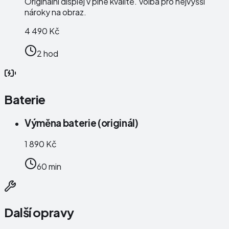
Originální displej v plné kvalitě. Volba pro nejvyšší
nároky na obraz.
4 490 Kč
2 hod
Baterie
Výměna baterie (originál)
1 890 Kč
60 min
Další opravy