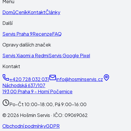
Menu
Domů
Ceník
Kontakt
Články
Další
Servis Praha 9
Recenze
FAQ
Opravy dalších značek
Servis Xiaomi a Redmi
Servis Google Pixel
Kontakt
+420 728 032 031
info@hosminservis.cz
Náchodská 637/107
193 00 Praha 9 - Horní Počernice
Po-Čt 10:00-18:00, Pá 9:00-16:00
©
2026
Hošmin Servis
· IČO:
09069062
Obchodní podmínky
GDPR