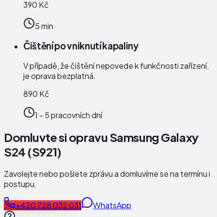
390 Kč
5 min
Čištění po vniknutí kapaliny
V případě, že čištění nepovede k funkčnosti zařízení,
je oprava bezplatná.
890 Kč
1 - 5 pracovních dní
Domluvte si opravu Samsung Galaxy
S24 (S921)
Zavolejte nebo pošlete zprávu a domluvíme se na termínu i
postupu.
+420 728 032 031
WhatsApp