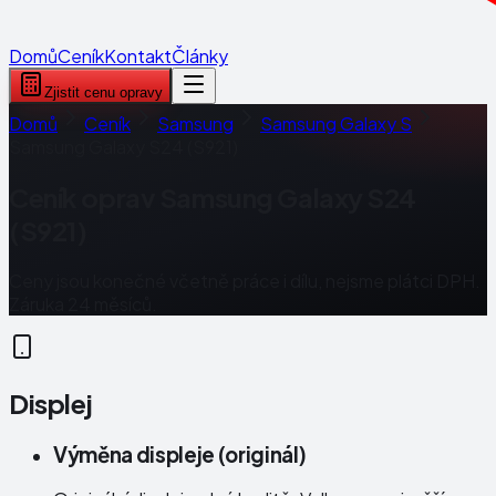
Domů
Ceník
Kontakt
Články
Zjistit cenu opravy
Domů
Ceník
Samsung
Samsung Galaxy S
Samsung Galaxy S24 (S921)
Ceník oprav
Samsung Galaxy S24
(S921)
Ceny jsou konečné včetně práce i dílu, nejsme plátci DPH.
Záruka 24 měsíců.
Displej
Výměna displeje (originál)