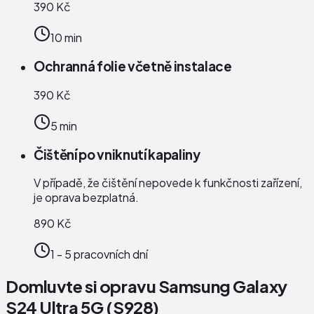
390 Kč
10 min
Ochranná folie včetně instalace
390 Kč
5 min
Čištění po vniknutí kapaliny
V případě, že čištění nepovede k funkčnosti zařízení,
je oprava bezplatná.
890 Kč
1 - 5 pracovních dní
Domluvte si opravu Samsung Galaxy
S24 Ultra 5G (S928)