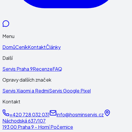
Menu
Domů
Ceník
Kontakt
Články
Další
Servis Praha 9
Recenze
FAQ
Opravy dalších značek
Servis Xiaomi a Redmi
Servis Google Pixel
Kontakt
+420 728 032 031
info@hosminservis.cz
Náchodská 637/107
193 00 Praha 9 - Horní Počernice