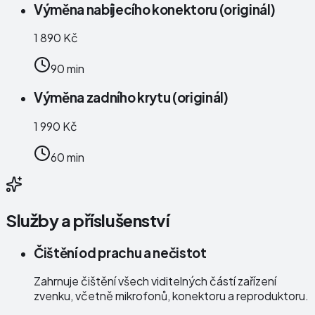
Výměna nabíjecího konektoru (originál)
1 890 Kč
90 min
Výměna zadního krytu (originál)
1 990 Kč
60 min
Služby a příslušenství
Čištění od prachu a nečistot
Zahrnuje čištění všech viditelných částí zařízení
zvenku, včetně mikrofonů, konektoru a reproduktoru.