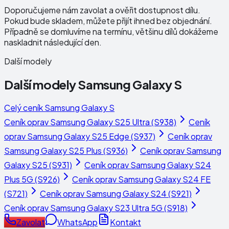
Doporučujeme nám zavolat a ověřit dostupnost dílu.
Pokud bude skladem, můžete přijít ihned bez objednání.
Případně se domluvíme na termínu, většinu dílů dokážeme
naskladnit následující den.
Další modely
Další modely
Samsung Galaxy S
Celý ceník
Samsung Galaxy S
Ceník oprav
Samsung Galaxy S25 Ultra (S938)
Ceník
oprav
Samsung Galaxy S25 Edge (S937)
Ceník oprav
Samsung Galaxy S25 Plus (S936)
Ceník oprav
Samsung
Galaxy S25 (S931)
Ceník oprav
Samsung Galaxy S24
Plus 5G (S926)
Ceník oprav
Samsung Galaxy S24 FE
(S721)
Ceník oprav
Samsung Galaxy S24 (S921)
Ceník oprav
Samsung Galaxy S23 Ultra 5G (S918)
Zavolat
WhatsApp
Kontakt