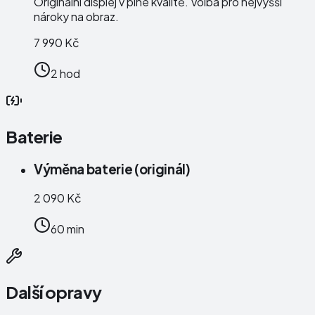
Originální displej v plné kvalitě. Volba pro nejvyšší
nároky na obraz.
7 990 Kč
2 hod
Baterie
Výměna baterie (originál)
2 090 Kč
60 min
Další opravy