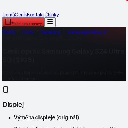
Domů
Ceník
Kontakt
Články
Zjistit cenu opravy
Domů
Ceník
Samsung
Samsung Galaxy S
Samsung Galaxy S24 Ultra 5G (S928)
Ceník oprav
Samsung Galaxy S24 Ultra
5G (S928)
Ceny jsou konečné včetně práce i dílu, nejsme plátci DPH.
Záruka 24 měsíců.
Displej
Výměna displeje (originál)