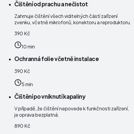
Čištění od prachu a nečistot
Zahrnuje čištění všech viditelných částí zařízení
zvenku, včetně mikrofonů, konektoru a reproduktoru.
390 Kč
10 min
Ochranná folie včetně instalace
390 Kč
5 min
Čištění po vniknutí kapaliny
V případě, že čištění nepovede k funkčnosti zařízení,
je oprava bezplatná.
890 Kč