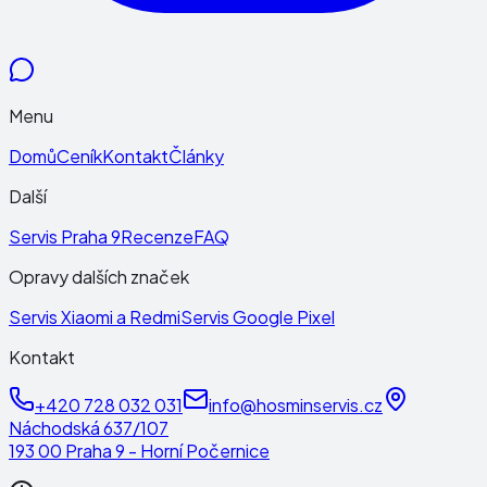
Menu
Domů
Ceník
Kontakt
Články
Další
Servis Praha 9
Recenze
FAQ
Opravy dalších značek
Servis Xiaomi a Redmi
Servis Google Pixel
Kontakt
+420 728 032 031
info@hosminservis.cz
Náchodská 637/107
193 00 Praha 9 - Horní Počernice