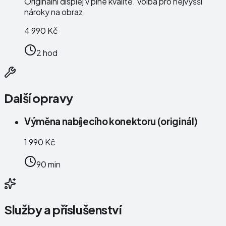
Originální displej v plné kvalitě. Volba pro nejvyšší
nároky na obraz.
4 990 Kč
2 hod
Další opravy
Výměna nabíjecího konektoru (originál)
1 990 Kč
90 min
Služby a příslušenství