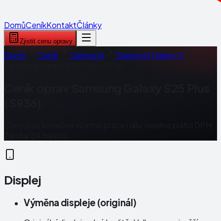
Domů
Ceník
Kontakt
Články
Zjistit cenu opravy
Domů
Ceník
Samsung
Samsung Galaxy S
Samsung Galaxy S25 Plus (S936)
Ceník oprav
Samsung Galaxy S25 Plus
(S936)
Ceny jsou konečné včetně práce i dílu, nejsme plátci DPH.
Záruka 24 měsíců.
Displej
Výměna displeje (originál)