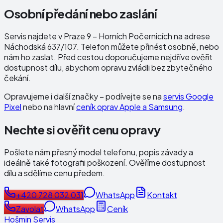
Osobní předání nebo zaslání
Servis najdete v Praze 9 – Horních Počernicích na adrese
Náchodská 637/107
. Telefon můžete přinést osobně, nebo
nám ho zaslat. Před cestou doporučujeme nejdříve ověřit
dostupnost dílu, abychom opravu zvládli bez zbytečného
čekání.
Opravujeme i další značky – podívejte se na
servis Google
Pixel
nebo na hlavní
ceník oprav Apple a Samsung
.
Nechte si ověřit cenu opravy
Pošlete nám přesný model telefonu, popis závady a
ideálně také fotografii poškození. Ověříme dostupnost
dílu a sdělíme cenu předem.
+420 728 032 031
WhatsApp
Kontakt
Zavolat
WhatsApp
Ceník
Hošmin Servis