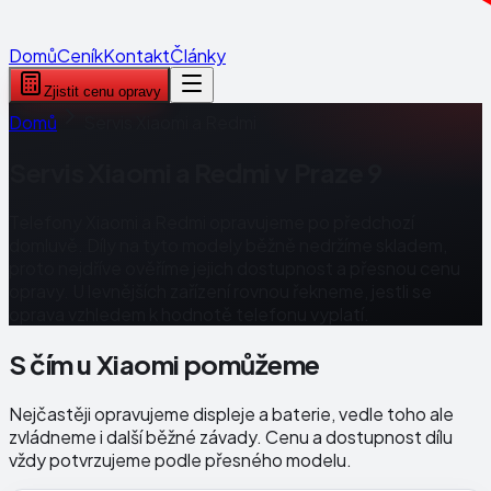
Domů
Ceník
Kontakt
Články
Zjistit cenu opravy
Domů
Servis Xiaomi a Redmi
Servis Xiaomi a Redmi v Praze 9
Telefony Xiaomi a Redmi opravujeme po předchozí
domluvě. Díly na tyto modely běžně nedržíme skladem,
proto nejdříve ověříme jejich dostupnost a přesnou cenu
opravy. U levnějších zařízení rovnou řekneme, jestli se
oprava vzhledem k hodnotě telefonu vyplatí.
S čím u Xiaomi pomůžeme
Nejčastěji opravujeme displeje a baterie, vedle toho ale
zvládneme i další běžné závady. Cenu a dostupnost dílu
vždy potvrzujeme podle přesného modelu.