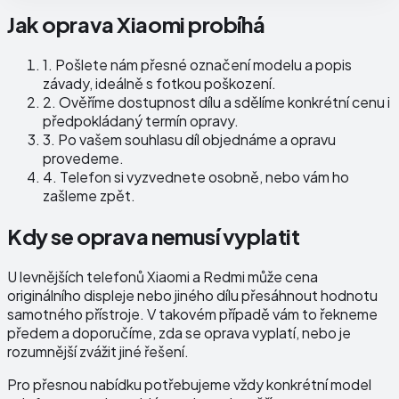
Jak oprava Xiaomi probíhá
1.
Pošlete nám přesné označení modelu a popis
závady, ideálně s fotkou poškození.
2.
Ověříme dostupnost dílu a sdělíme konkrétní cenu i
předpokládaný termín opravy.
3.
Po vašem souhlasu díl objednáme a opravu
provedeme.
4.
Telefon si vyzvednete osobně, nebo vám ho
zašleme zpět.
Kdy se oprava nemusí vyplatit
U levnějších telefonů Xiaomi a Redmi může cena
originálního displeje nebo jiného dílu přesáhnout hodnotu
samotného přístroje. V takovém případě vám to řekneme
předem a doporučíme, zda se oprava vyplatí, nebo je
rozumnější zvážit jiné řešení.
Pro přesnou nabídku potřebujeme vždy konkrétní model