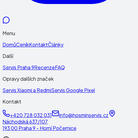
Menu
Domů
Ceník
Kontakt
Články
Další
Servis Praha 9
Recenze
FAQ
Opravy dalších značek
Servis Xiaomi a Redmi
Servis Google Pixel
Kontakt
+420 728 032 031
info@hosminservis.cz
Náchodská 637/107
193 00 Praha 9 - Horní Počernice