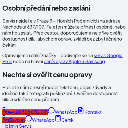
Osobní předání nebo zaslání
Servis najdete v Praze 9 – Horních Počernicích na adrese
Náchodská 637/107
. Telefon můžete přinést osobně, nebo
nám ho zaslat. Před cestou doporučujeme nejdříve ověřit
dostupnost dílu, abychom opravu zvládli bez zbytečného
čekání.
Opravujeme i další značky – podívejte se na
servis Google
Pixel
nebo na hlavní
ceník oprav Apple a Samsung
.
Nechte si ověřit cenu opravy
Pošlete nám přesný model telefonu, popis závady a
ideálně také fotografii poškození. Ověříme dostupnost
dílu a sdělíme cenu předem.
+420 728 032 031
WhatsApp
Kontakt
Zavolat
WhatsApp
Ceník
Hošmin Servis