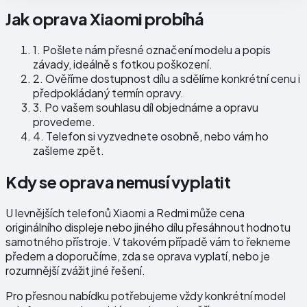
Jak oprava Xiaomi probíhá
1.
Pošlete nám přesné označení modelu a popis
závady, ideálně s fotkou poškození.
2.
Ověříme dostupnost dílu a sdělíme konkrétní cenu i
předpokládaný termín opravy.
3.
Po vašem souhlasu díl objednáme a opravu
provedeme.
4.
Telefon si vyzvednete osobně, nebo vám ho
zašleme zpět.
Kdy se oprava nemusí vyplatit
U levnějších telefonů Xiaomi a Redmi může cena
originálního displeje nebo jiného dílu přesáhnout hodnotu
samotného přístroje. V takovém případě vám to řekneme
předem a doporučíme, zda se oprava vyplatí, nebo je
rozumnější zvážit jiné řešení.
Pro přesnou nabídku potřebujeme vždy konkrétní model