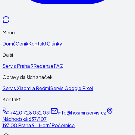
Menu
Domů
Ceník
Kontakt
Články
Další
Servis Praha 9
Recenze
FAQ
Opravy dalších značek
Servis Xiaomi a Redmi
Servis Google Pixel
Kontakt
+420 728 032 031
info@hosminservis.cz
Náchodská 637/107
193 00 Praha 9 - Horní Počernice