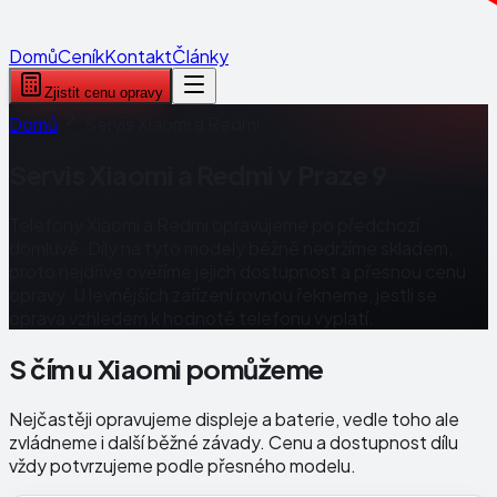
Domů
Ceník
Kontakt
Články
Zjistit cenu opravy
Domů
Servis Xiaomi a Redmi
Servis Xiaomi a Redmi v Praze 9
Telefony Xiaomi a Redmi opravujeme po předchozí
domluvě. Díly na tyto modely běžně nedržíme skladem,
proto nejdříve ověříme jejich dostupnost a přesnou cenu
opravy. U levnějších zařízení rovnou řekneme, jestli se
oprava vzhledem k hodnotě telefonu vyplatí.
S čím u Xiaomi pomůžeme
Nejčastěji opravujeme displeje a baterie, vedle toho ale
zvládneme i další běžné závady. Cenu a dostupnost dílu
vždy potvrzujeme podle přesného modelu.