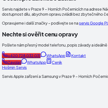
Servis najdete v Praze 9 – Horních Počernicích na adrese
Ná
dostupnost dílu, abychom opravu zvládli bez zbytečného če
Opravujeme i další značky – podívejte se na
servis Google Pi
Nechte si ověřit cenu opravy
Pošlete nám přesný model telefonu, popis závady a ideálně
+420 728 032 031
WhatsApp
Kontakt
Zavolat
WhatsApp
Ceník
Hošmin Servis
Servis Apple zařízení a Samsung v Praze 9 – Horních Počerni