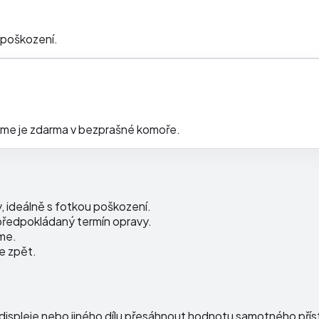
 poškození.
eme je zdarma v bezprašné komoře.
 ideálně s fotkou poškození.
 předpokládaný termín opravy.
me.
e zpět.
o displeje nebo jiného dílu přesáhnout hodnotu samotného př