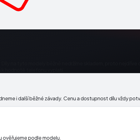
Díly na tyto modely běžně nedržíme skladem, proto nejdříve 
m k hodnotě telefonu vyplatí.
vládneme i další běžné závady. Cenu a dostupnost dílu vždy p
ílu ověřujeme podle modelu.