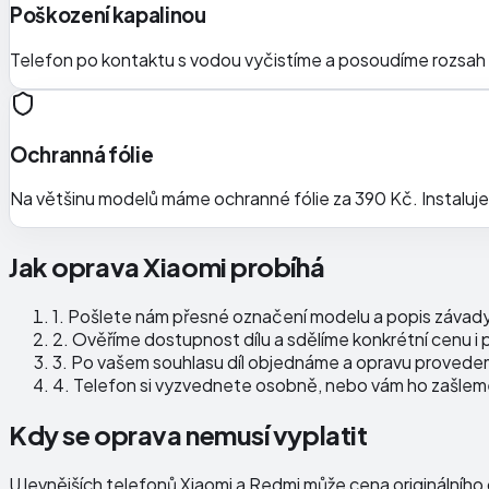
Poškození kapalinou
Telefon po kontaktu s vodou vyčistíme a posoudíme rozsah
Ochranná fólie
Na většinu modelů máme ochranné fólie za 390 Kč. Instaluj
Jak oprava Xiaomi probíhá
1.
Pošlete nám přesné označení modelu a popis závady,
2.
Ověříme dostupnost dílu a sdělíme konkrétní cenu i
3.
Po vašem souhlasu díl objednáme a opravu provede
4.
Telefon si vyzvednete osobně, nebo vám ho zašlem
Kdy se oprava nemusí vyplatit
U levnějších telefonů Xiaomi a Redmi může cena originálníh