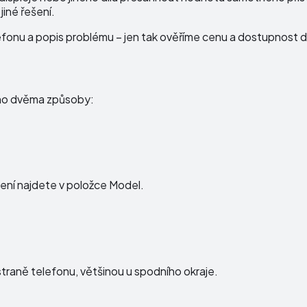
jiné řešení.
onu a popis problému – jen tak ověříme cenu a dostupnost dí
 ho dvěma způsoby:
ní najdete v položce Model.
raně telefonu, většinou u spodního okraje.