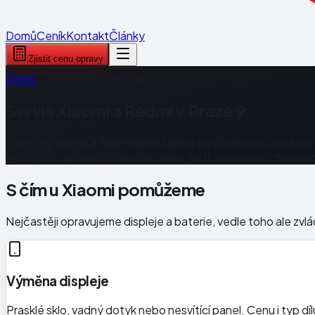
Domů
Ceník
Kontakt
Články
Zjistit cenu opravy
Domů
Servis Xiaomi a Redmi
Servis Xiaomi a Redmi v Praze 9
Telefony Xiaomi a Redmi opravujeme po předchozí domluvě. 
levnějších zařízení rovnou řekneme, jestli se oprava vzhlede
S čím u Xiaomi pomůžeme
Nejčastěji opravujeme displeje a baterie, vedle toho ale z
Výměna displeje
Prasklé sklo, vadný dotyk nebo nesvítící panel. Cenu i typ d