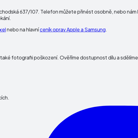
chodská 637/107
. Telefon můžete přinést osobně, nebo nám 
kání.
xel
nebo na hlavní
ceník oprav Apple a Samsung
.
 také fotografii poškození. Ověříme dostupnost dílu a sdělím
cích.