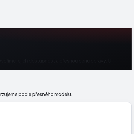
ověříme jejich dostupnost a přesnou cenu opravy. U
otvrzujeme podle přesného modelu.