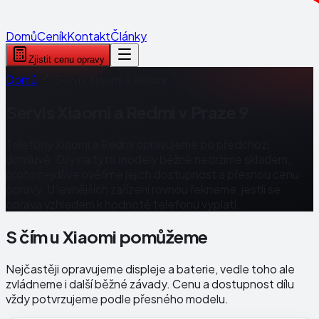
Domů
Ceník
Kontakt
Články
Zjistit cenu opravy
Domů
Servis Xiaomi a Redmi
Servis Xiaomi a Redmi v Praze 9
Telefony Xiaomi a Redmi opravujeme po předchozí
domluvě. Díly na tyto modely běžně nedržíme skladem,
proto nejdříve ověříme jejich dostupnost a přesnou cenu
opravy. U levnějších zařízení rovnou řekneme, jestli se
oprava vzhledem k hodnotě telefonu vyplatí.
S čím u Xiaomi pomůžeme
Nejčastěji opravujeme displeje a baterie, vedle toho ale
zvládneme i další běžné závady. Cenu a dostupnost dílu
vždy potvrzujeme podle přesného modelu.