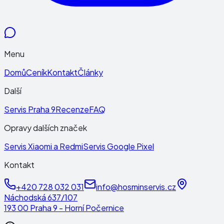
Menu
Domů
Ceník
Kontakt
Články
Další
Servis Praha 9
Recenze
FAQ
Opravy dalších značek
Servis Xiaomi a Redmi
Servis Google Pixel
Kontakt
+420 728 032 031
info@hosminservis.cz
Náchodská 637/107
193 00 Praha 9 - Horní Počernice