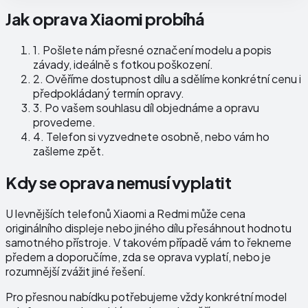
Jak oprava Xiaomi probíhá
1.
Pošlete nám přesné označení modelu a popis
závady, ideálně s fotkou poškození.
2.
Ověříme dostupnost dílu a sdělíme konkrétní cenu i
předpokládaný termín opravy.
3.
Po vašem souhlasu díl objednáme a opravu
provedeme.
4.
Telefon si vyzvednete osobně, nebo vám ho
zašleme zpět.
Kdy se oprava nemusí vyplatit
U levnějších telefonů Xiaomi a Redmi může cena
originálního displeje nebo jiného dílu přesáhnout hodnotu
samotného přístroje. V takovém případě vám to řekneme
předem a doporučíme, zda se oprava vyplatí, nebo je
rozumnější zvážit jiné řešení.
Pro přesnou nabídku potřebujeme vždy konkrétní model