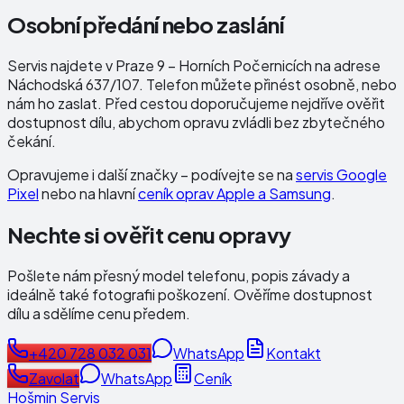
Osobní předání nebo zaslání
Servis najdete v Praze 9 – Horních Počernicích na adrese
Náchodská 637/107
. Telefon můžete přinést osobně, nebo
nám ho zaslat. Před cestou doporučujeme nejdříve ověřit
dostupnost dílu, abychom opravu zvládli bez zbytečného
čekání.
Opravujeme i další značky – podívejte se na
servis Google
Pixel
nebo na hlavní
ceník oprav Apple a Samsung
.
Nechte si ověřit cenu opravy
Pošlete nám přesný model telefonu, popis závady a
ideálně také fotografii poškození. Ověříme dostupnost
dílu a sdělíme cenu předem.
+420 728 032 031
WhatsApp
Kontakt
Zavolat
WhatsApp
Ceník
Hošmin Servis