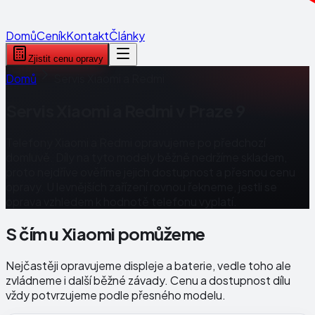
Domů
Ceník
Kontakt
Články
Zjistit cenu opravy
Domů
Servis Xiaomi a Redmi
Servis Xiaomi a Redmi v Praze 9
Telefony Xiaomi a Redmi opravujeme po předchozí
domluvě. Díly na tyto modely běžně nedržíme skladem,
proto nejdříve ověříme jejich dostupnost a přesnou cenu
opravy. U levnějších zařízení rovnou řekneme, jestli se
oprava vzhledem k hodnotě telefonu vyplatí.
S čím u Xiaomi pomůžeme
Nejčastěji opravujeme displeje a baterie, vedle toho ale
zvládneme i další běžné závady. Cenu a dostupnost dílu
vždy potvrzujeme podle přesného modelu.