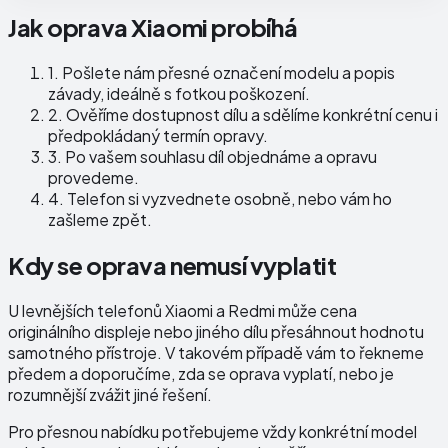
Jak oprava Xiaomi probíhá
1.
Pošlete nám přesné označení modelu a popis
závady, ideálně s fotkou poškození.
2.
Ověříme dostupnost dílu a sdělíme konkrétní cenu i
předpokládaný termín opravy.
3.
Po vašem souhlasu díl objednáme a opravu
provedeme.
4.
Telefon si vyzvednete osobně, nebo vám ho
zašleme zpět.
Kdy se oprava nemusí vyplatit
U levnějších telefonů Xiaomi a Redmi může cena
originálního displeje nebo jiného dílu přesáhnout hodnotu
samotného přístroje. V takovém případě vám to řekneme
předem a doporučíme, zda se oprava vyplatí, nebo je
rozumnější zvážit jiné řešení.
Pro přesnou nabídku potřebujeme vždy konkrétní model