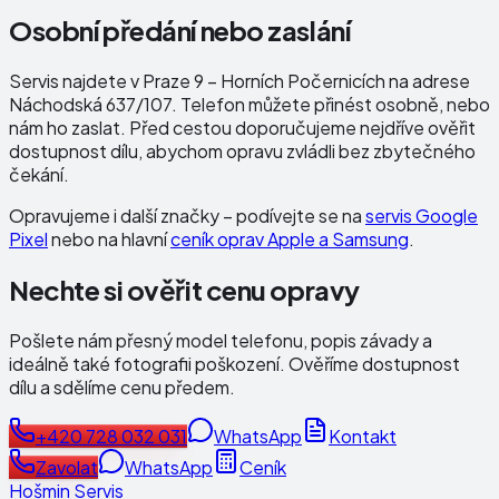
Osobní předání nebo zaslání
Servis najdete v Praze 9 – Horních Počernicích na adrese
Náchodská 637/107
. Telefon můžete přinést osobně, nebo
nám ho zaslat. Před cestou doporučujeme nejdříve ověřit
dostupnost dílu, abychom opravu zvládli bez zbytečného
čekání.
Opravujeme i další značky – podívejte se na
servis Google
Pixel
nebo na hlavní
ceník oprav Apple a Samsung
.
Nechte si ověřit cenu opravy
Pošlete nám přesný model telefonu, popis závady a
ideálně také fotografii poškození. Ověříme dostupnost
dílu a sdělíme cenu předem.
+420 728 032 031
WhatsApp
Kontakt
Zavolat
WhatsApp
Ceník
Hošmin Servis