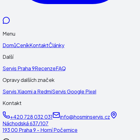
Menu
Domů
Ceník
Kontakt
Články
Další
Servis Praha 9
Recenze
FAQ
Opravy dalších značek
Servis Xiaomi a Redmi
Servis Google Pixel
Kontakt
+420 728 032 031
info@hosminservis.cz
Náchodská 637/107
193 00 Praha 9 - Horní Počernice