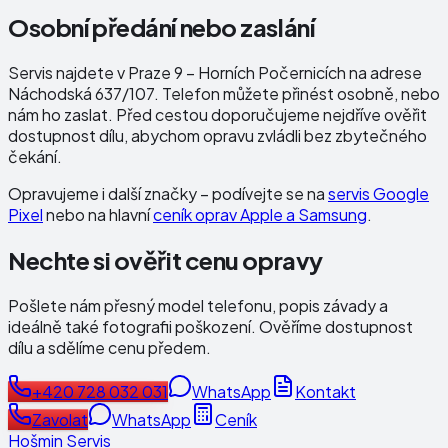
Osobní předání nebo zaslání
Servis najdete v Praze 9 – Horních Počernicích na adrese
Náchodská 637/107
. Telefon můžete přinést osobně, nebo
nám ho zaslat. Před cestou doporučujeme nejdříve ověřit
dostupnost dílu, abychom opravu zvládli bez zbytečného
čekání.
Opravujeme i další značky – podívejte se na
servis Google
Pixel
nebo na hlavní
ceník oprav Apple a Samsung
.
Nechte si ověřit cenu opravy
Pošlete nám přesný model telefonu, popis závady a
ideálně také fotografii poškození. Ověříme dostupnost
dílu a sdělíme cenu předem.
+420 728 032 031
WhatsApp
Kontakt
Zavolat
WhatsApp
Ceník
Hošmin Servis