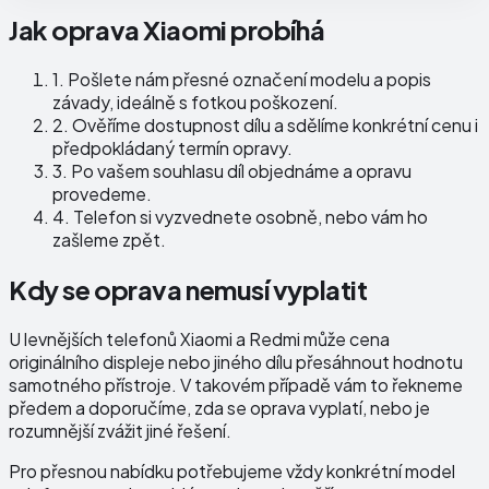
Jak oprava Xiaomi probíhá
1.
Pošlete nám přesné označení modelu a popis
závady, ideálně s fotkou poškození.
2.
Ověříme dostupnost dílu a sdělíme konkrétní cenu i
předpokládaný termín opravy.
3.
Po vašem souhlasu díl objednáme a opravu
provedeme.
4.
Telefon si vyzvednete osobně, nebo vám ho
zašleme zpět.
Kdy se oprava nemusí vyplatit
U levnějších telefonů Xiaomi a Redmi může cena
originálního displeje nebo jiného dílu přesáhnout hodnotu
samotného přístroje. V takovém případě vám to řekneme
předem a doporučíme, zda se oprava vyplatí, nebo je
rozumnější zvážit jiné řešení.
Pro přesnou nabídku potřebujeme vždy konkrétní model