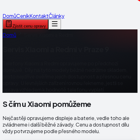
Domů
Ceník
Kontakt
Články
Zjistit cenu opravy
Domů
Servis Xiaomi a Redmi
Servis Xiaomi a Redmi v Praze 9
Telefony Xiaomi a Redmi opravujeme po předchozí
domluvě. Díly na tyto modely běžně nedržíme skladem,
proto nejdříve ověříme jejich dostupnost a přesnou cenu
opravy. U levnějších zařízení rovnou řekneme, jestli se
oprava vzhledem k hodnotě telefonu vyplatí.
S čím u Xiaomi pomůžeme
Nejčastěji opravujeme displeje a baterie, vedle toho ale
zvládneme i další běžné závady. Cenu a dostupnost dílu
vždy potvrzujeme podle přesného modelu.