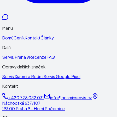
Menu
Domů
Ceník
Kontakt
Články
Další
Servis Praha 9
Recenze
FAQ
Opravy dalších značek
Servis Xiaomi a Redmi
Servis Google Pixel
Kontakt
+420 728 032 031
info@hosminservis.cz
Náchodská 637/107
193 00 Praha 9 - Horní Počernice