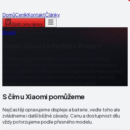
Domů
Ceník
Kontakt
Články
Zjistit cenu opravy
Domů
Servis Xiaomi a Redmi
Servis Xiaomi a Redmi v Praze 9
Telefony Xiaomi a Redmi opravujeme po předchozí
domluvě. Díly na tyto modely běžně nedržíme skladem,
proto nejdříve ověříme jejich dostupnost a přesnou cenu
opravy. U levnějších zařízení rovnou řekneme, jestli se
oprava vzhledem k hodnotě telefonu vyplatí.
S čím u Xiaomi pomůžeme
Nejčastěji opravujeme displeje a baterie, vedle toho ale
zvládneme i další běžné závady. Cenu a dostupnost dílu
vždy potvrzujeme podle přesného modelu.