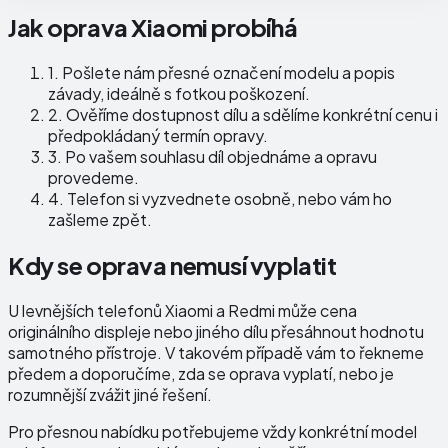
Jak oprava Xiaomi probíhá
1.
Pošlete nám přesné označení modelu a popis
závady, ideálně s fotkou poškození.
2.
Ověříme dostupnost dílu a sdělíme konkrétní cenu i
předpokládaný termín opravy.
3.
Po vašem souhlasu díl objednáme a opravu
provedeme.
4.
Telefon si vyzvednete osobně, nebo vám ho
zašleme zpět.
Kdy se oprava nemusí vyplatit
U levnějších telefonů Xiaomi a Redmi může cena
originálního displeje nebo jiného dílu přesáhnout hodnotu
samotného přístroje. V takovém případě vám to řekneme
předem a doporučíme, zda se oprava vyplatí, nebo je
rozumnější zvážit jiné řešení.
Pro přesnou nabídku potřebujeme vždy konkrétní model