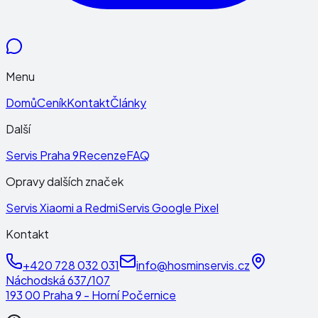
Menu
Domů
Ceník
Kontakt
Články
Další
Servis Praha 9
Recenze
FAQ
Opravy dalších značek
Servis Xiaomi a Redmi
Servis Google Pixel
Kontakt
+420 728 032 031
info@hosminservis.cz
Náchodská 637/107
193 00 Praha 9 - Horní Počernice