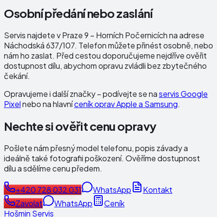
Osobní předání nebo zaslání
Servis najdete v Praze 9 – Horních Počernicích na adrese
Náchodská 637/107
. Telefon můžete přinést osobně, nebo
nám ho zaslat. Před cestou doporučujeme nejdříve ověřit
dostupnost dílu, abychom opravu zvládli bez zbytečného
čekání.
Opravujeme i další značky – podívejte se na
servis Google
Pixel
nebo na hlavní
ceník oprav Apple a Samsung
.
Nechte si ověřit cenu opravy
Pošlete nám přesný model telefonu, popis závady a
ideálně také fotografii poškození. Ověříme dostupnost
dílu a sdělíme cenu předem.
+420 728 032 031
WhatsApp
Kontakt
Zavolat
WhatsApp
Ceník
Hošmin Servis