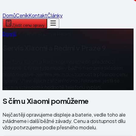
Domů
Ceník
Kontakt
Články
Zjistit cenu opravy
Domů
Servis Xiaomi a Redmi
Servis Xiaomi a Redmi v Praze 9
Telefony Xiaomi a Redmi opravujeme po předchozí
domluvě. Díly na tyto modely běžně nedržíme skladem,
proto nejdříve ověříme jejich dostupnost a přesnou cenu
opravy. U levnějších zařízení rovnou řekneme, jestli se
oprava vzhledem k hodnotě telefonu vyplatí.
S čím u Xiaomi pomůžeme
Nejčastěji opravujeme displeje a baterie, vedle toho ale
zvládneme i další běžné závady. Cenu a dostupnost dílu
vždy potvrzujeme podle přesného modelu.