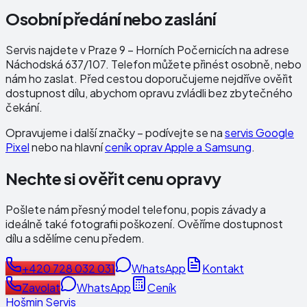
Osobní předání nebo zaslání
Servis najdete v Praze 9 – Horních Počernicích na adrese
Náchodská 637/107
. Telefon můžete přinést osobně, nebo
nám ho zaslat. Před cestou doporučujeme nejdříve ověřit
dostupnost dílu, abychom opravu zvládli bez zbytečného
čekání.
Opravujeme i další značky – podívejte se na
servis Google
Pixel
nebo na hlavní
ceník oprav Apple a Samsung
.
Nechte si ověřit cenu opravy
Pošlete nám přesný model telefonu, popis závady a
ideálně také fotografii poškození. Ověříme dostupnost
dílu a sdělíme cenu předem.
+420 728 032 031
WhatsApp
Kontakt
Zavolat
WhatsApp
Ceník
Hošmin Servis