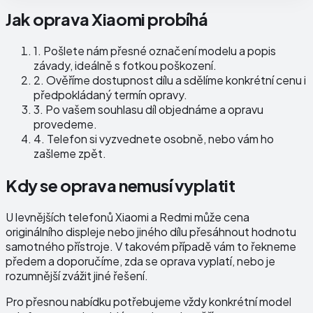
Jak oprava Xiaomi probíhá
1.
Pošlete nám přesné označení modelu a popis
závady, ideálně s fotkou poškození.
2.
Ověříme dostupnost dílu a sdělíme konkrétní cenu i
předpokládaný termín opravy.
3.
Po vašem souhlasu díl objednáme a opravu
provedeme.
4.
Telefon si vyzvednete osobně, nebo vám ho
zašleme zpět.
Kdy se oprava nemusí vyplatit
U levnějších telefonů Xiaomi a Redmi může cena
originálního displeje nebo jiného dílu přesáhnout hodnotu
samotného přístroje. V takovém případě vám to řekneme
předem a doporučíme, zda se oprava vyplatí, nebo je
rozumnější zvážit jiné řešení.
Pro přesnou nabídku potřebujeme vždy konkrétní model