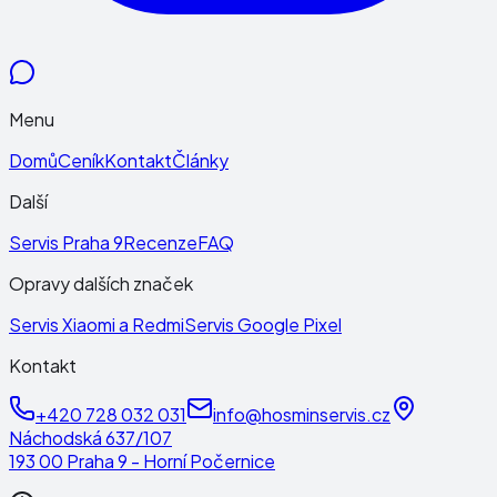
Menu
Domů
Ceník
Kontakt
Články
Další
Servis Praha 9
Recenze
FAQ
Opravy dalších značek
Servis Xiaomi a Redmi
Servis Google Pixel
Kontakt
+420 728 032 031
info@hosminservis.cz
Náchodská 637/107
193 00 Praha 9 - Horní Počernice