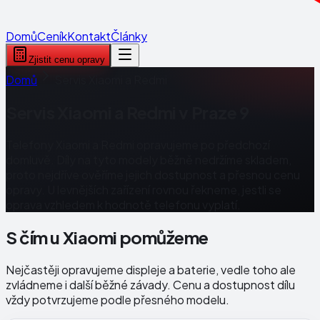
Domů
Ceník
Kontakt
Články
Zjistit cenu opravy
Domů
Servis Xiaomi a Redmi
Servis Xiaomi a Redmi v Praze 9
Telefony Xiaomi a Redmi opravujeme po předchozí
domluvě. Díly na tyto modely běžně nedržíme skladem,
proto nejdříve ověříme jejich dostupnost a přesnou cenu
opravy. U levnějších zařízení rovnou řekneme, jestli se
oprava vzhledem k hodnotě telefonu vyplatí.
S čím u Xiaomi pomůžeme
Nejčastěji opravujeme displeje a baterie, vedle toho ale
zvládneme i další běžné závady. Cenu a dostupnost dílu
vždy potvrzujeme podle přesného modelu.