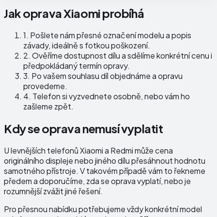
Jak oprava Xiaomi probíhá
1.
Pošlete nám přesné označení modelu a popis
závady, ideálně s fotkou poškození.
2.
Ověříme dostupnost dílu a sdělíme konkrétní cenu i
předpokládaný termín opravy.
3.
Po vašem souhlasu díl objednáme a opravu
provedeme.
4.
Telefon si vyzvednete osobně, nebo vám ho
zašleme zpět.
Kdy se oprava nemusí vyplatit
U levnějších telefonů Xiaomi a Redmi může cena
originálního displeje nebo jiného dílu přesáhnout hodnotu
samotného přístroje. V takovém případě vám to řekneme
předem a doporučíme, zda se oprava vyplatí, nebo je
rozumnější zvážit jiné řešení.
Pro přesnou nabídku potřebujeme vždy konkrétní model