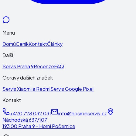
Menu
Domů
Ceník
Kontakt
Články
Další
Servis Praha 9
Recenze
FAQ
Opravy dalších značek
Servis Xiaomi a Redmi
Servis Google Pixel
Kontakt
+420 728 032 031
info@hosminservis.cz
Náchodská 637/107
193 00 Praha 9 - Horní Počernice