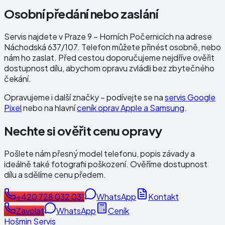
Osobní předání nebo zaslání
Servis najdete v Praze 9 – Horních Počernicích na adrese
Náchodská 637/107
. Telefon můžete přinést osobně, nebo
nám ho zaslat. Před cestou doporučujeme nejdříve ověřit
dostupnost dílu, abychom opravu zvládli bez zbytečného
čekání.
Opravujeme i další značky – podívejte se na
servis Google
Pixel
nebo na hlavní
ceník oprav Apple a Samsung
.
Nechte si ověřit cenu opravy
Pošlete nám přesný model telefonu, popis závady a
ideálně také fotografii poškození. Ověříme dostupnost
dílu a sdělíme cenu předem.
+420 728 032 031
WhatsApp
Kontakt
Zavolat
WhatsApp
Ceník
Hošmin Servis